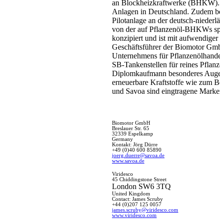
an Blockheizkraftwerke (BHKW). D
Anlagen in Deutschland. Zudem b
Pilotanlage an der deutsch-nieder
von der auf Pflanzenöl-BHKWs sp
konzipiert und ist mit aufwendiger
Geschäftsführer der Biomotor Gmb
Unternehmens für Pflanzenölhandel 
SB-Tankenstellen für reines Pflanze
Diplomkaufmann besonderes Augenm
erneuerbare Kraftstoffe wie zum Be
und Savoa sind eingtragene Mark
Biomotor GmbH
Breslauer Str. 65
32339 Espelkamp
Germany
Kontakt: Jörg Dürre
+49 (0)40 600 85890
joerg.duerre@savoa.de
www.savoa.de
Viridesco
45 Chiddingstone Street
London SW6 3TQ
United Kingdom
Contact: James Scruby
+44 (
0)207 125 0057
james.scruby@viridesco.com
www.viridesco.com