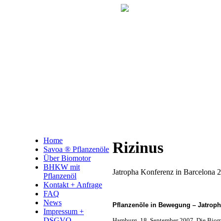
Home
Rizinus
Savoa ® Pflanzenöle
Über Biomotor
BHKW mit
Jatropha Konferenz in Barcelona 2
Pflanzenöl
Kontakt + Anfrage
FAQ
News
Pflanzenöle in Bewegung – Jatroph
Impressum +
DSGVO
Hamburg, 18. September 2007. Die Biom