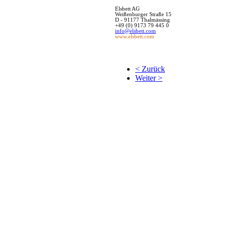
Elsbett
AG
Weißenburger Straße 15
D - 91177 Thalmässing
+49 (0) 9173 79 445 0
info@elsbett.com
www.elsbett.com
< Zurück
Weiter >