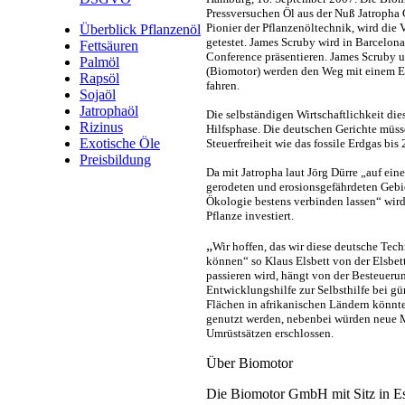
Pressversuchen Öl aus der Nuß Jatropha
Pionier der Pflanzenöltechnik, wird die V
Überblick Pflanzenöl
getestet. James Scruby wird in Barcelona
Fettsäuren
Conference präsentieren. James Scruby u
Palmöl
(Biomotor) werden den Weg mit einem E
Rapsöl
fahren.
Sojaöl
Jatrophaöl
Die selbständigen Wirtschaftlichkeit dies
Rizinus
Hilfsphase. Die deutschen Gerichte müss
Exotische Öle
Steuerfreiheit wie das fossile Erdgas bis
Preisbildung
Da mit Jatropha laut Jörg Dürre „auf eine
gerodeten und erosionsgefährdeten Gebi
Ökologie bestens verbinden lassen“ wird
Pflanze investiert.
„
Wir hoffen, das wir diese deutsche Te
können“ so Klaus Elsbett von der Elsbet
passieren wird, hängt von der Besteueru
Entwicklungshilfe zur Selbsthilfe bei gü
Flächen in afrikanischen Ländern könnt
genutzt werden, nebenbei würden neue M
Umrüstsätzen erschlossen.
Über Biomotor
Die Biomotor GmbH mit Sitz in Esp