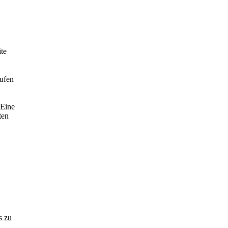
te
ufen
 Eine
ten
s zu