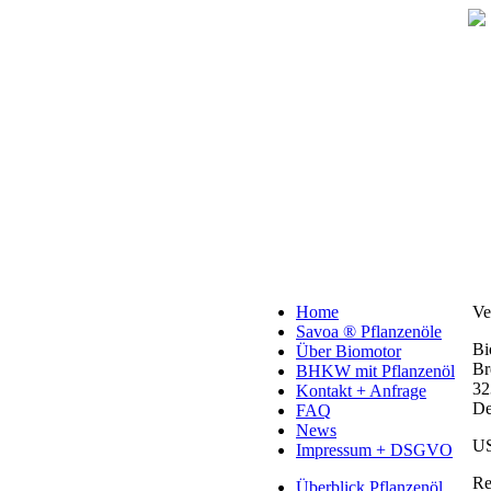
Home
Ve
Savoa ® Pflanzenöle
Bi
Über Biomotor
Br
BHKW mit Pflanzenöl
32
Kontakt + Anfrage
De
FAQ
News
US
Impressum + DSGVO
Re
Überblick Pflanzenöl