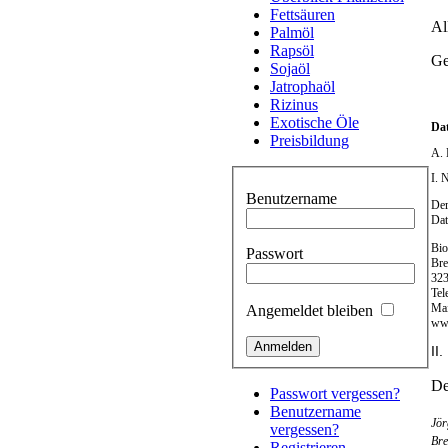
Fettsäuren
Al
Palmöl
Rapsöl
Ge
Sojaöl
Jatrophaöl
Rizinus
Exotische Öle
Da
Preisbildung
A. 
I. 
Benutzername
Der
Dat
Bi
Passwort
Bre
323
Tel
Mai
Angemeldet bleiben
ww
II
De
Passwort vergessen?
Benutzername
Jö
vergessen?
Bre
Registrieren