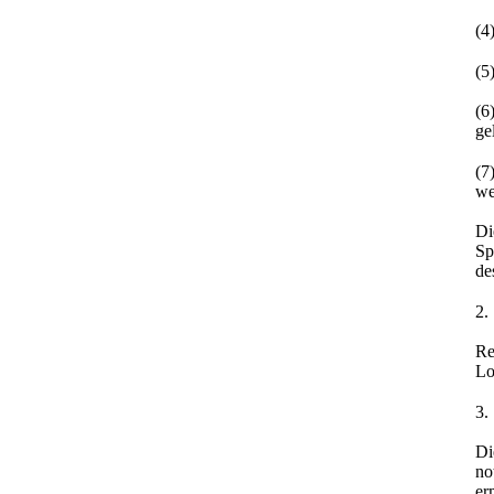
(4
(5
(6
ge
(7
we
Di
Sp
de
2.
Re
Lo
3.
Di
no
er