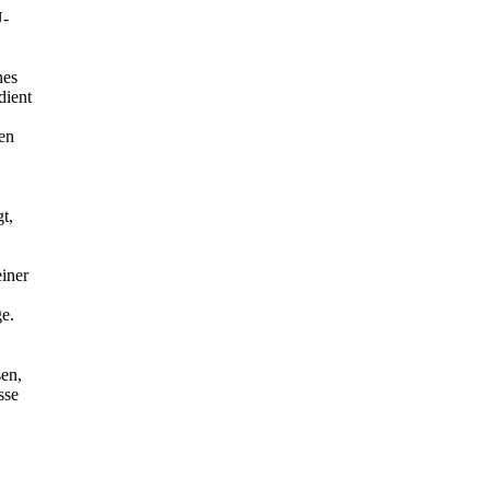
U-
nes
dient
en
t,
einer
ge.
sen,
sse