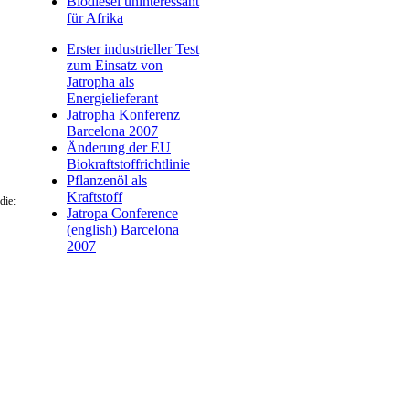
Biodiesel uninteressant
für Afrika
Erster industrieller Test
zum Einsatz von
Jatropha als
Energielieferant
Jatropha Konferenz
Barcelona 2007
Änderung der EU
Biokraftstoffrichtlinie
Pflanzenöl als
Kraftstoff
die:
Jatropa Conference
(english) Barcelona
2007