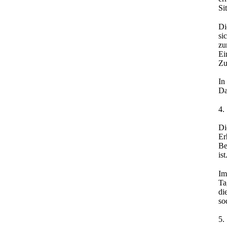
Si
Di
si
zu
Ei
Zu
In
Da
4.
Di
Er
Be
ist
Im
Ta
di
so
5.