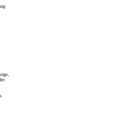
ung
olge,
der
n.