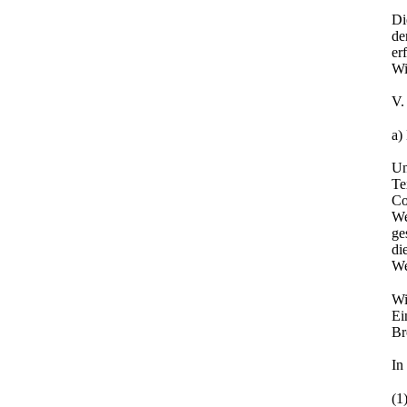
Di
de
er
Wi
V.
a)
Un
Te
Co
We
ge
di
We
Wi
Ei
Br
In
(1