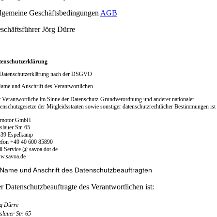
lgemeine Geschäftsbedingungen
AGB
schäftsführer Jörg Dürre
tenschutzerklärung
Datenschutzerklärung nach der DSGVO
Name und Anschrift des Verantwortlichen
 Verantwortliche im Sinne der Datenschutz-Grundverordnung und anderer nationaler
enschutzgesetze der Mitgleidsstaaten sowie sonstiger datenschutzrechtlicher Bestimmungen ist 
omotor GmbH
slauer Str. 65
39 Espelkamp
efon +49 40 600 85890
l Service @ savoa dot de
w.savoa.de
. Name und Anschrift des Datenschutzbeauftragten
r Datenschutzbeauftragte des Verantwortlichen ist:
rg Dürre
slauer Str. 65