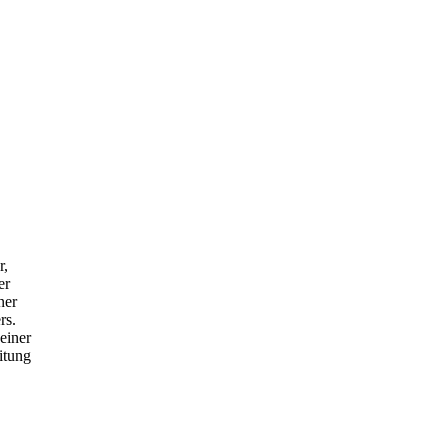
r,
er
ner
rs.
einer
itung