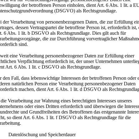
nwilligung der betroffenen Person einholen, dient Art. 6 Abs. 1 lit. a E
tenschutzgrundverordnung (DSGVO) als Rechtsgrundlage.
i der Verarbeitung von personenbezogenen Daten, die zur Erfüllung ei
rtrages, dessen Vertragspartei die betroffene Person ist, erforderlich ist, 
t. 6 Abs. 1 lit. b DSGVO als Rechtsgrundlage. Dies gilt auch für
rarbeitungsvorgänge, die zur Durchführung vorvertraglicher Maßnahm
forderlich sind.
weit eine Verarbeitung personenbezogener Daten zur Erfüllung einer
chtlichen Verpflichtung erforderlich ist, der unser Unternehmen unterlieg
ent Art. 6 Abs. 1 lit. c DSGVO als Rechtsgrundlage.
r den Fall, dass lebenswichtige Interessen der betroffenen Person oder 
deren natürlichen Person eine Verarbeitung personenbezogener Daten
forderlich machen, dient Art. 6 Abs. 1 lit. d DSGVO als Rechtsgrundla
t die Verarbeitung zur Wahrung eines berechtigten Interesses unseres
ternehmens oder eines Dritten erforderlich und überwiegen die Interes
undrechte und Grundfreiheiten des Betroffenen das erstgenannte Intere
cht, so dient Art. 6 Abs. 1 lit. f DSGVO als Rechtsgrundlage für die
rarbeitung.
 Datenlöschung und Speicherdauer