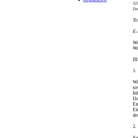
32
Deu
Te
E-
We
We
II
1.
Wi
so
In
Da
Ei
Ei
de
2.
So