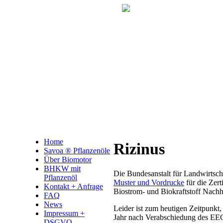
Home
Rizinus
Savoa ® Pflanzenöle
Über Biomotor
BHKW mit
Die Bundesanstalt für Landwirtscha
Pflanzenöl
Muster und Vordrucke
für die Zer
Kontakt + Anfrage
Biostrom- und Biokraftstoff Nachha
FAQ
News
Leider ist zum heutigen Zeitpunkt
Impressum +
Jahr nach Verabschiedung des EEG
DSGVO