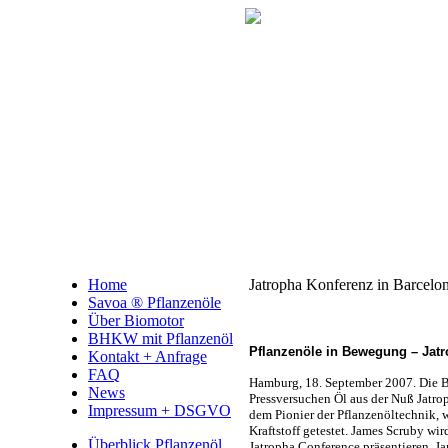
Home
Jatropha Konferenz in Barcelo
Savoa ® Pflanzenöle
Über Biomotor
BHKW mit Pflanzenöl
Pflanzenöle in Bewegung – Jatr
Kontakt + Anfrage
FAQ
Hamburg, 18. September 2007. Die 
News
Pressversuchen Öl aus der Nuß Jatr
Impressum + DSGVO
dem Pionier der Pflanzenöltechnik, w
Kraftstoff getestet. James Scruby wi
Überblick Pflanzenöl
Jatropha Conference präsentieren. J