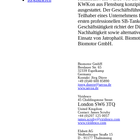
KWKon aus Flensburg konzipier
ausgestattet. Der Geschäftsfü
Teilhaber eines Unternehmens f
ersten professionellen SB-Tanke
Geschäftstätigkeit richtet de
Nachhaltigkeit sowie alternativ
Einsatz von Jatrophaöl. Biomo
Biomotor GmbH.
Biomotor GmbH
Breslauer Str. 65
32339 Espelkamp
Germany
Kontakt: Jörg Dürre
+49 (0)40 600 85890
joerg.duerre@savoa.de
www.savoa.de
Viridesco
45 Chiddingstone Street
London SW6 3TQ
United Kingdom
Contact: James Scruby
+44 (
0)207 125 0057
james.scruby@viridesco.com
www.viridesco.com
Elsbett
AG
Weißenburger Straße 15
D - 91177 Thalmässing