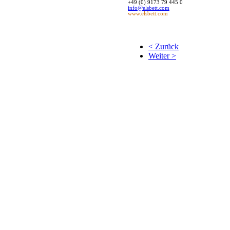
+49 (0) 9173 79 445 0
info@elsbett.com
www.elsbett.com
< Zurück
Weiter >