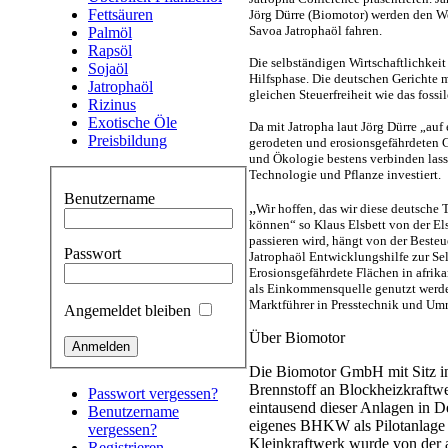
Fettsäuren
Jörg Dürre (Biomotor) werden den W
Savoa Jatrophaöl fahren.
Palmöl
Rapsöl
Die selbständigen Wirtschaftlichkeit 
Sojaöl
Hilfsphase. Die deutschen Gerichte 
Jatrophaöl
gleichen Steuerfreiheit wie das fossi
Rizinus
Exotische Öle
Da mit Jatropha laut Jörg Dürre „auf 
Preisbildung
gerodeten und erosionsgefährdeten 
und Ökologie bestens verbinden lass
Technologie und Pflanze investiert.
Benutzername
„
Wir hoffen, das wir diese deutsche
können“ so Klaus Elsbett von der El
passieren wird, hängt von der Besteu
Passwort
Jatrophaöl Entwicklungshilfe zur Sel
Erosionsgefährdete Flächen in afrik
als Einkommensquelle genutzt werde
Marktführer in Presstechnik und Umr
Angemeldet bleiben
Über Biomotor
Die Biomotor GmbH mit Sitz in
Brennstoff an Blockheizkraftw
Passwort vergessen?
eintausend dieser Anlagen in D
Benutzername
eigenes BHKW als Pilotanlage 
vergessen?
Kleinkraftwerk wurde von der 
Registrieren