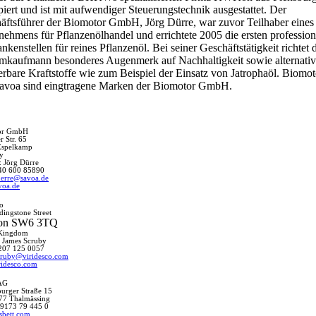
piert und ist mit aufwendiger Steuerungstechnik ausgestattet. Der
äftsführer der Biomotor GmbH, Jörg Dürre, war zuvor Teilhaber eines
nehmens für Pflanzenölhandel und errichtete 2005 die ersten profession
kenstellen für reines Pflanzenöl. Bei seiner Geschäftstätigkeit richtet 
mkaufmann besonderes Augenmerk auf Nachhaltigkeit sowie alternativ
erbare Kraftstoffe wie zum Beispiel der Einsatz von Jatrophaöl. Biomot
avoa sind eingtragene Marken der Biomotor GmbH.
or GmbH
r Str. 65
Espelkamp
y
: Jörg Dürre
40 600 85890
uerre@savoa.de
voa.de
co
dingstone Street
on SW6 3TQ
 Kingdom
: James Scruby
207 125 0057
cruby@viridesco.com
idesco.com
AG
urger Straße 15
77 Thalmässing
 9173 79 445 0
sbett.com