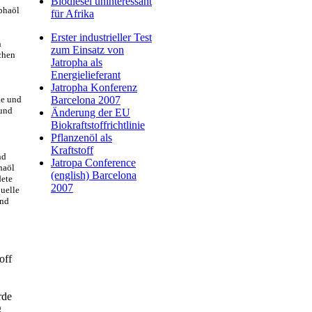
Biodiesel uninteressant
phaöl
für Afrika
Erster industrieller Test
n
zum Einsatz von
chen
Jatropha als
Energielieferant
Jatropha Konferenz
ie und
Barcelona 2007
 und
Änderung der EU
Biokraftstoffrichtlinie
Pflanzenöl als
Kraftstoff
nd
Jatropa Conference
haöl
(english) Barcelona
dete
2007
uelle
und
off
rde
g