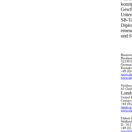
konzi
Gesch
Unter
SB-Tan
Diplo
erneu
und S
Biomot
Breslaue
32339 
German
Kontakt
+49 (0)
joerg.d
www.sa
Virides
45 Chid
Lond
United
Contact
+44 (
0)
james.s
www.vir
Elsbett
Weißenb
D - 911
+49 (0)
info@el