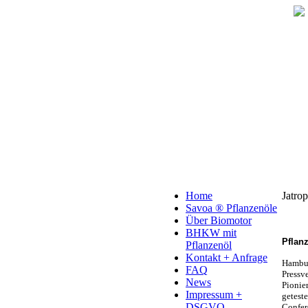
Home
Jatro
Savoa ® Pflanzenöle
Über Biomotor
BHKW mit
Pflan
Pflanzenöl
Kontakt + Anfrage
Hambur
FAQ
Pressv
News
Pionier
Impressum +
getest
DSGVO
Confer