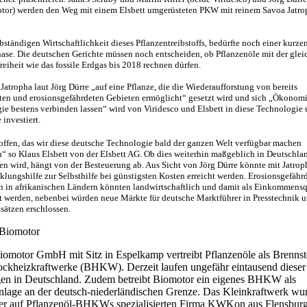
tor) werden den Weg mit einem Elsbett umgerüsteten PKW mit reinem Savoa Jatro
bständigen Wirtschaftlichkeit dieses Pflanzentreibstoffs, bedürfte noch einer kurze
hase. Die deutschen Gerichte müssen noch entscheiden, ob Pflanzenöle mit der glei
reiheit wie das fossile Erdgas bis 2018 rechnen dürfen.
Jatropha laut Jörg Dürre „auf eine Pflanze, die die Wiederaufforstung von bereits
ten und erosionsgefährdeten Gebieten ermöglicht“ gesetzt wird und sich „Ökonom
ie bestens verbinden lassen“ wird von Viridesco und Elsbett in diese Technologie
 investiert.
offen, das wir diese deutsche Technologie bald der ganzen Welt verfügbar machen
“ so Klaus Elsbett von der Elsbett AG. Ob dies weiterhin maßgeblich in Deutschla
ren wird, hängt von der Besteuerung ab. Aus Sicht von Jörg Dürre könnte mit Jatrop
klungshilfe zur Selbsthilfe bei günstigsten Kosten erreicht werden. Erosionsgefähr
n in afrikanischen Ländern könnten landwirtschaftlich und damit als Einkommensq
t werden, nebenbei würden neue Märkte für deutsche Marktführer in Presstechnik 
sätzen erschlossen.
Biomotor
iomotor GmbH mit Sitz in Espelkamp vertreibt Pflanzenöle als Brennst
ockheizkraftwerke (BHKW). Derzeit laufen ungefähr eintausend dieser
en in Deutschland. Zudem betreibt Biomotor ein eigenes BHKW als
anlage an der deutsch-niederländischen Grenze. Das Kleinkraftwerk wu
er auf Pflanzenöl-BHKWs spezialisierten Firma KWKon aus Flensbur