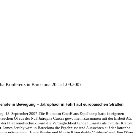
pha Konferenz in Barcelona 20 - 21.09.2007
zenöle in Bewegung – Jatrophaöl in Fahrt auf europäischen Straßen
g, 18. September 2007. Die Biomotor GmbH aus Espelkamp hatte in eigenen
ersuchen Öl aus der Nuß Jatropha Curcas gewonnen. Zusammen mit der Elsbett AG,
 der Pflanzenöltechnik, wird die Verträglichkeit für den Einsatz als mobiler Kraftsto
et. James Scruby wird in Barcelona die Ergebnisse und Aussichten auf der Jatropha
ence präsentieren. James Scruby und Martin Ritter (beide Viridesco) und Jörg Dürre