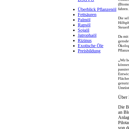
(Biomo
fahren.
Überblick Pflanzenöl
Fettsäuren
Die sel
Palmöl
Hilfsp
Rapsöl
Steuerf
Sojaöl
Jatrophaöl
Da mit 
Rizinus
gerode
Exotische Öle
Ökolog
Pflanze
Preisbildung
„
Wir h
können
passie
Entwic
Fläche
genutz
Umrüst
Über 
Die B
an Bl
Anlag
Pilot
von d